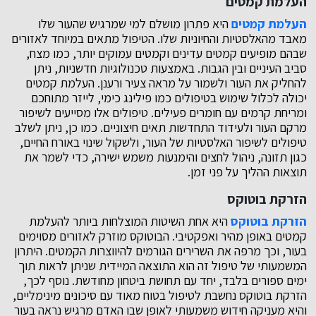
העלמת קמטים
העלמת קמטים
היא פתרון מושלם למי שמרגיש שהעור שלו
מאבד מהאלסטיות והחיוניות שלו. הטיפול מתאים במיוחד לאזורים
שבהם מופיעים קמטים עדינים וקמטים עמוקים יותר, כמו מצח,
סביב העיניים ובין הגבות. באמצעות טכנולוגיות חדשניות, ניתן
להחליק את העור ולשמור על מראה צעיר ורענן. העלמת קמטים
יכולה לכלול שימוש בטיפולים כמו פילינג כימי, לייזר מתוחכם
ומריחת קרמים עם חומרים פעילים. טיפולים אלו מסייעים לשיפור
מרקם העור ולעידוד התחדשות תאים חיצוניים. כמו כן, ניתן לשלב
טיפולים לשיפור האלסטיות של העור, ולשקול שינוי באורח החיים,
כגון תזונה, ניהול לחצים והימנעות משמש ישירה, כדי לשמר את
תוצאות ההליך על פני זמן.
הזרקת בוטוקס
הזרקת בוטוקס
היא אחת השיטות המוצלחות ביותר להעלמת
קמטים באופן מהיר ואפקטיבי. הבוטוקס מוזרק לאזורים מסוימים
בעור, וכך מרפה את השרירים הגורמים להיווצרות הקמטים. היתרון
המשמעותי של טיפול זה הוא התוצאה המיידית שניתן לראות תוך
ימים ספורים בלבד, יחד עם תחושת ביטחון מחודשת. נוסף לכך,
הזרקת בוטוקס נחשבת לטיפול בטוח מאוד עם סיכונים מינימליים,
והיא מעניקה חידוש משמעותי לאופן שבו האדם מרגיש נראה בעור