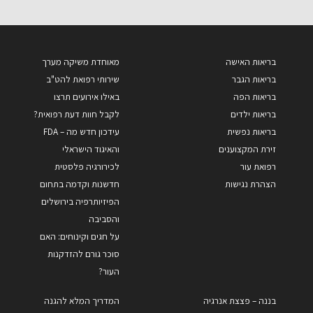
בריאות האישה
מאוחדת משיקה מערך
בריאות הגבר
שירותי רפואת להט"ב
בריאות הפה
באילו אירועים תרצו
בריאות ילדים
לקבל חוות דעת רפואית?
בריאות נפשית
עידכון חדש מה – FDA
זירת המקצוענים
והאיגוד הישראלי
רפואת עור
לכירורגיה פלסטית
הצהרת נגישות
חדשנות וקדמה בתחום
הפיזיותרפיה בירושלים
והסביבה
על חגים וקינוחים: האם
סוכר גורם להזדקנות
העור?
בננה – פצצת אנרגיה
המדריך המלא להגנה