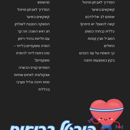
המדריך לאבחון וטיפול
מהשמש
קשקשים בשיער
המדריך לאבחון וטיפול
שמתם לב שלילדכם
קשקשים בשיער
קשה לנשום? יש פיתרון!
המשקה המנצח לשולחן
כללית נבחרה כמותג
חג ראש השנה: תה קר
המוביל מבין קופות
עם חליטת גרגירי רימון
החולים
הסרת משקפיים בלייזר –
כך תשמרו על עור הפנים
מהו ניתוח לייזר להסרת
בקיץ באמצעות תזונה
משקפיים?
הסתיים קורס הכשרה
אונקולוגית לאחים ואחיות
מחוז חיפה וגליל מערבי
בכללית