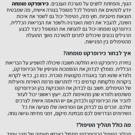
הגוף, והפחתת לחצים על מערכת העצבים.
כירופרקט מומחה
יודע להתאים את הטיפול לכל מטופל בצורה אישית, מה שמבטיח
תוצאות מיטביות. חוץ מזה, הטיפול יכול גם לשפר את איכות
השינה, להגביר את רמות האנרגיה ולשפר את הבריאות הכללית.
כירופרקט מומחה יכול גם להנחות את המטופל כיצד לבצע
תרגילים נכונים שיכולים לתרום להארכת משך התועלת
מהטיפולים בין הפגישות.
איך לבחור כירופרקט מומחה?
בחירת כירופרקט היא החלטה חשובה שיכולה להשפיע על הבריאות
הכללית. מומלץ לבדוק את ההסמכות והניסיון של הכירופרקט,
ולוודא שהוא חבר באגודה מקצועית מוכרת. כמו כן, כדאי לקרוא
ביקורות מלקוחות קודמים כדי להתרשם מרמת השירות והיעילות
של הטיפולים. חשוב גם לבדוק את הטכניקות בהן הכירופרקט
משתמש ולוודא שהן מתאימות לכם. ייעוץ ראשוני יכול לעזור
להכיר את הכירופרקט ולבדוק אם יש התאמה אישית לצרכים
שלכם. זוכרים גם לבדוק אם המרפאה שלו מציעה את כל
השירותים הנדרשים לכם מבחינת מיקום, זמני פתיחה וגישה נוחה.
מה כולל תהליך הטיפול?
תהליך הטיפול הכירופרקטי מתחיל באבחון מעמיק של מצב עמוד