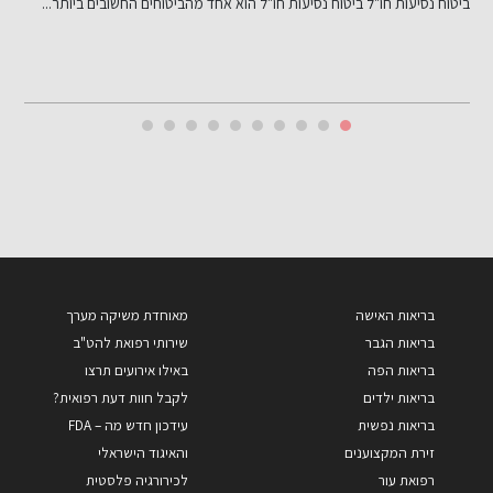
תאונות דרכים עלולות לגרום לפגיעות גוף משמעותיות, הדורשות פיצוי עבור...
מ
ט
בריאות האישה
מאוחדת משיקה מערך
בריאות הגבר
שירותי רפואת להט"ב
בריאות הפה
באילו אירועים תרצו
בריאות ילדים
לקבל חוות דעת רפואית?
בריאות נפשית
עידכון חדש מה – FDA
זירת המקצוענים
והאיגוד הישראלי
רפואת עור
לכירורגיה פלסטית