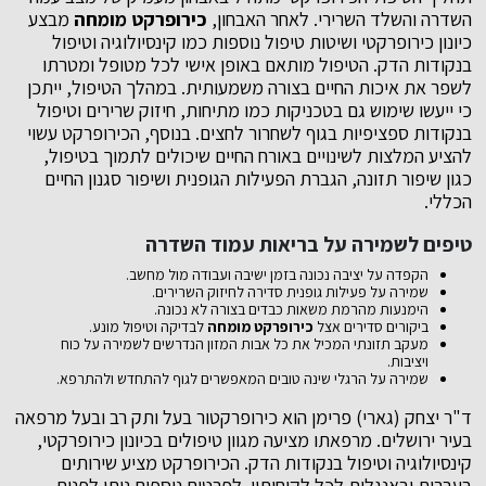
השדרה והשלד השרירי. לאחר האבחון,
כירופרקט מומחה
מבצע
כיונון כירופרקטי ושיטות טיפול נוספות כמו קינסיולוגיה וטיפול
בנקודות הדק. הטיפול מותאם באופן אישי לכל מטופל ומטרתו
לשפר את איכות החיים בצורה משמעותית. במהלך הטיפול, ייתכן
כי ייעשו שימוש גם בטכניקות כמו מתיחות, חיזוק שרירים וטיפול
בנקודות ספציפיות בגוף לשחרור לחצים. בנוסף, הכירופרקט עשוי
להציע המלצות לשינויים באורח החיים שיכולים לתמוך בטיפול,
כגון שיפור תזונה, הגברת הפעילות הגופנית ושיפור סגנון החיים
הכללי.
טיפים לשמירה על בריאות עמוד השדרה
הקפדה על יציבה נכונה בזמן ישיבה ועבודה מול מחשב.
שמירה על פעילות גופנית סדירה לחיזוק השרירים.
הימנעות מהרמת משאות כבדים בצורה לא נכונה.
ביקורים סדירים אצל
כירופרקט מומחה
לבדיקה וטיפול מונע.
מעקב תזונתי המכיל את כל אבות המזון הנדרשים לשמירה על כוח
ויציבות.
שמירה על הרגלי שינה טובים המאפשרים לגוף להתחדש ולהתרפא.
ד"ר יצחק (גארי) פרימן הוא כירופרקטור בעל ותק רב ובעל מרפאה
בעיר ירושלים. מרפאתו מציעה מגוון טיפולים בכיונון כירופרקטי,
קינסיולוגיה וטיפול בנקודות הדק. הכירופרקט מציע שירותים
בעברית ובאנגלית לכל לקוחותיו. לפרטים נוספים ניתן לפנות