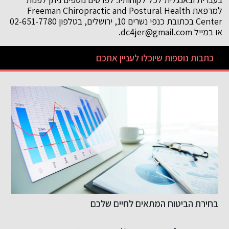
למרפאת Freeman Chiropractic and Postural Health
Center בכתובת כנפי נשרים 10, ירושלים, בטלפון 02-651-7780
או במייל dc4jer@gmail.com.
כתבות נוספות שיוכלו לעניין אתכם
הגשת תביעה לאחר תאונה: ממה מתחילים?
מ
ו