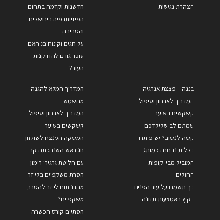
הצהרת נגישות
חדשנות וקדמה בתחום
הפיזיותרפיה בירושלים
והסביבה
על חגים וקינוחים: האם
סוכר גורם להזדקנות
העור?
בננה – פצצת אנרגיה
המדריך המלא להגנה
המדריך לאבחון וטיפול
מהשמש
קשקשים בשיער
המדריך לאבחון וטיפול
שמתם לב שלילדכם
קשקשים בשיער
קשה לנשום? יש פיתרון!
המשקה המנצח לשולחן
כללית נבחרה כמותג
חג ראש השנה: תה קר
המוביל מבין קופות
עם חליטת גרגירי רימון
החולים
הסרת משקפיים בלייזר –
כך תשמרו על עור הפנים
מהו ניתוח לייזר להסרת
בקיץ באמצעות תזונה
משקפיים?
הסתיים קורס הכשרה