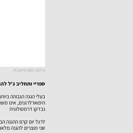
צילום: מוטי פישביין
ספריי ותחליב ג'ל ל
היפוארלרגנים, אינו משא
נבדקו דרמטולוגית
שני מוצרים להגנה מלאה