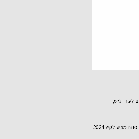
) מפני נזקי קרינת השמש SPF50+ , מתאימים לעור רגיש,
לרגל יום קרם ההגנה הבינלאומי שיתקיים ב- 27.5.24. מותג הדרמו-קוסמטיקה הצרפתי לה רוש-פוזה מציע לקיץ 2024