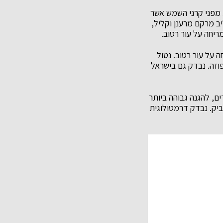
ומחוזקת מפני קרני השמש אשר
UVB וגם כנגד קרני ה- UVA הארוכות. לתחליב מרקם מרענן וקליל,
מריחה על עור רטוב.
יעת להדוף מים מהעור. הגנה גבוהה SPF50+ גם במריחה על עור רטוב. נטול
וזה. נבדק גם בישראל
 העדין של הילדים, להגנה גבוהה ביותר
 ואינו דביק. נבדק דרמטולוגית