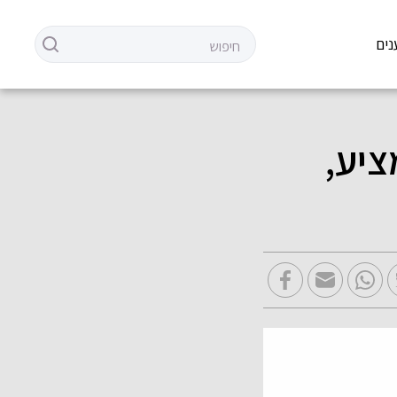
נים
ציע,