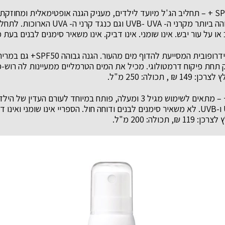
תחליב ג'ל ווט סקין SPF50 + – תחליב הג'ל מיועד לילדים, מעניק הגנה אופטימאלית 
מבטיחה את ההגנה הגבוהה ביותר מקרני ה- - UVA
או על עור יבש. אינו שומני. אינו דביק. אינו משאיר סימנים לבנים בעת 
הג'ל שקוף יוצר שכבה הידרופובית המסי
 תחת פיקוח דרמטולוגי. מכיל את המים הטרמליים ממעיינות לה רוש-פ
 תכולה: 250 מ"ל.
אנתליוס ספריי SPF50+ – מתאים לשימוש מגיל 3 ומעלה, פותח במיוחד לעורם
כנגד קרינת השמש UVA ו-UVB. לא משאיר סימנים לבנים ודוחה חול. הספריי אינו שומני
תכולה: 200 מ"ל.