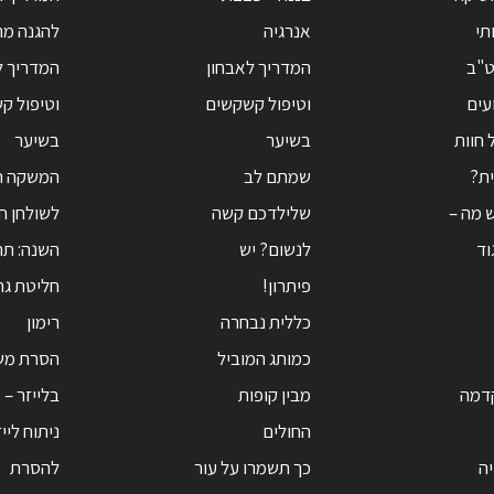
תי
אנרגיה
להגנה מ
ט"ב
המדריך לאבחון
המדריך ל
עים
וטיפול קשקשים
וטיפול ק
 חוות
בשיער
בשיער
ת?
שמתם לב
המשקה ה
ש מה –
שלילדכם קשה
לשולחן ח
גוד
לנשום? יש
השנה: תה
פיתרון!
חליטת גרג
כללית נבחרה
רימון
כמותג המוביל
הסרת מש
קדמה
מבין קופות
בלייזר – 
החולים
ניתוח ליי
יה
כך תשמרו על עור
להסרת