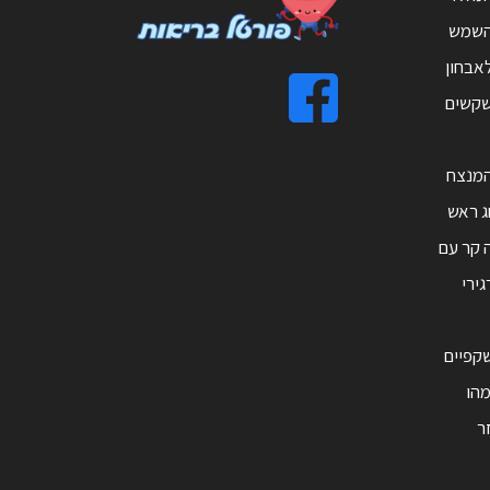
השמש
אבחון
שקשים
מנצח
ג ראש
 קר עם
ירי
קפיים
מהו
זר