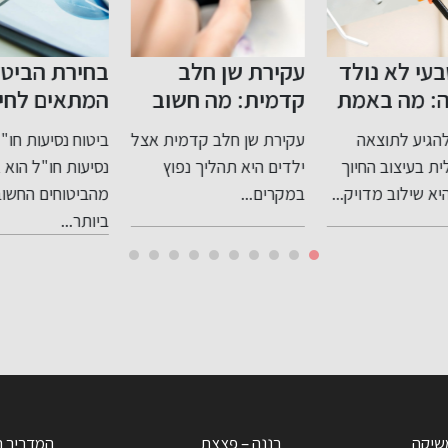
עקירת שן חלב
בחירת הביטוח
הב
קדמית: מה חשוב
המתאים לחיים
הה
י
לדעת?
שלכם
וה
עקירת שן חלב קדמית אצל
ביטוח נסיעות חו"ל ביטוח
מכו
גמ
ילדים היא תהליך נפוץ
נסיעות חו"ל הוא אחד
הרא
.
במקרים...
מהביטוחים החשובים
אד
ביותר...
התמ
שיקה
בננה – פצצת
המדריך 