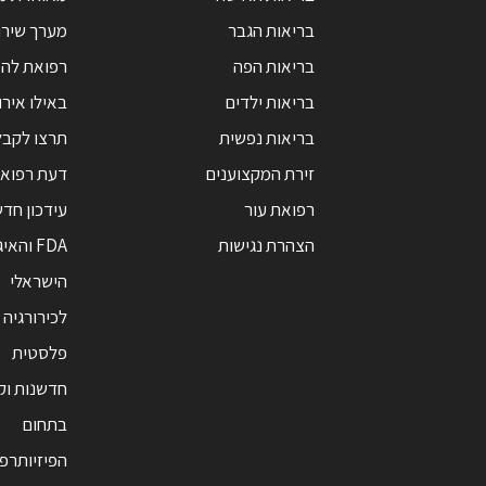
בריאות הגבר
מערך שירו
בריאות הפה
רפואת לה
בריאות ילדים
באילו אירו
בריאות נפשית
תרצו לקבל
זירת המקצוענים
דעת רפואי
רפואת עור
עידכון חד
הצהרת נגישות
FDA והאי
הישראלי
לכירורגיה
פלסטית
חדשנות ו
בתחום
הפיזיותרפ