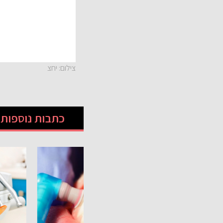
צילום: יחצ
כתבות נוספות ש