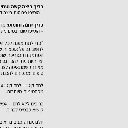
כריך ביצה קשה וטחינ
– הוסיפו פרוסות ביצה ק
כריך טונה וחומוס:
מרח
– הוסיפו טונה במים מסו
"כדי לתת מענה לכל היל
לחשוב גם על אופציות שמ
המתמקדת בצריכת שומני
יצירתיות ניתן להכין גם
מאוזנת שמתאימה לצרכים
טיפים ומתכונים להכנת כ
לחם קיטו – לחם קיטו ע
מפחמימות מיותרות.
כריכים ללא לחם – אפשר
קישוא כבסיס לכריך.
חלבונים ושומנים בריאים
בריאים כמו אבוקדו ואגוז