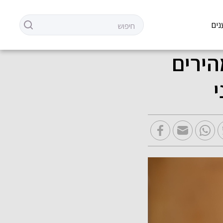
נים
הירים
י