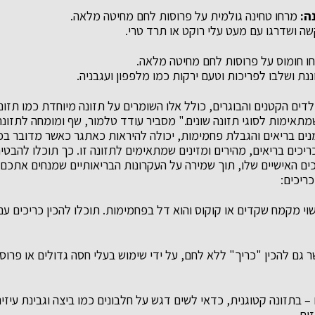
ה:
מרחו טחינה גולמית על פרוסות לחם מחיטה מלאה.
שה ושדרגו עם מעט עלי רוקט או תרד טרי.
ו חומוס על פרוסות לחם מחיטה מלאה.
ננת ושלבו לפריכות וטעם ירקות כמו מלפפון ועגבניה.
דים הקטנים והבוגרים, כולל אלו השומרים על תזונה מיוחדת כמו תזונ
תאימות לסוגי תזונה שונים." מסביר עודד טלמור, שף ומומחה לתזונת 
ם בריאים והגבלת פחמימות, יכולה להיראות כאתגר כאשר מדובר בכ
 כריכים בריאים, מהירים ומזינים שמתאימים לתזונה זו. כך תוכלו להבט
 האישיים שלו, תוך שמירה על העקרונות הבריאותיים שמנחים אתכם. 
ריכים:
שוי מקמח שקדים או קוקוס והוא דל בפחמימות. תוכלו להכין כריכים עם
 גם להכין "כריך" ללא לחם, על ידי שימוש בעלי חסה גדולים או פרוס
 – בתזונה קטוגנית, כדאי לשים דגש על חלבונים כמו ביצה וגבינת עיזי
ים.