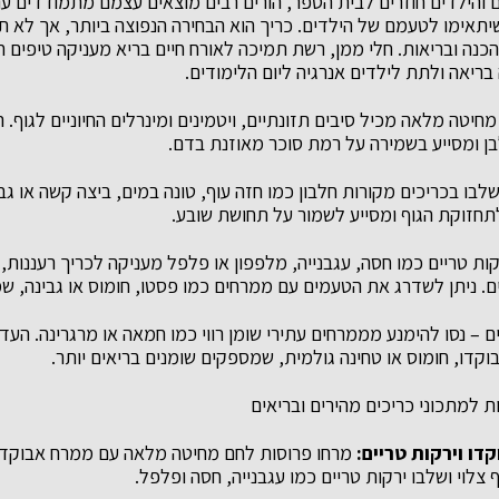
 והילדים חוזרים לבית הספר, הורים רבים מוצאים עצמם מתמודדים 
 שיתאימו לטעמם של הילדים. כריך הוא הבחירה הנפוצה ביותר, אך לא 
 הכנה ובריאות. חלי ממן, רשת תמיכה לאורח חיים בריא מעניקה טיפים 
בריאה ולתת לילדים אנרגיה ליום הלימודים.
חיטה מלאה מכיל סיבים תזונתיים, ויטמינים ומינרלים החיוניים לגוף.
בן ומסייע בשמירה על רמת סוכר מאוזנת בדם.
שלבו בכריכים מקורות חלבון כמו חזה עוף, טונה במים, ביצה קשה או גב
לתחזוקת הגוף ומסייע לשמור על תחושת שובע.
ות טריים כמו חסה, עגבנייה, מלפפון או פלפל מעניקה לכריך רעננות, צ
ים. ניתן לשדרג את הטעמים עם ממרחים כמו פסטו, חומוס או גבינה, ש
 – נסו להימנע מממרחים עתירי שומן רווי כמו חמאה או מרגרינה. העד
בוקדו, חומוס או טחינה גולמית, שמספקים שומנים בריאים יותר.
 למתכוני כריכים מהירים ובריאים
דו וירקות טריים:
מרחו פרוסות לחם מחיטה מלאה עם ממרח אבוקדו
 צלוי ושלבו ירקות טריים כמו עגבנייה, חסה ופלפל.