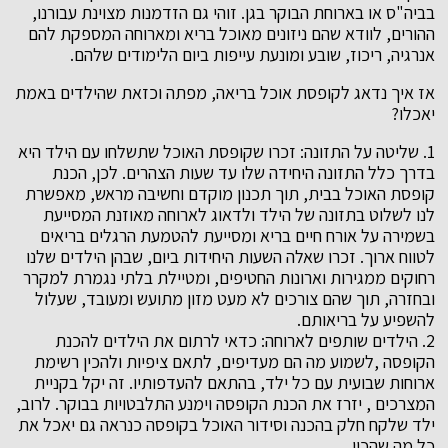
בביה"ס או בארוחת הבוקר בגן. זוהי גם הזדמנות מצוינת עבורנו,
ההורים, לוודא שהם ניזונים מאוכל בריא ומארוחה המספקת להם
אנרגיה, ריכוז, שובע ומונעת עייפות ביום הלימודים שלהם.
אז איך נדאג לקופסת אוכל בריאה, מפתה וכזאת שהילדים באמת
יאכלו?
1. שליטה על התזונה: זכרו שקופסת האוכל שתשלחו עם הילד היא
בדרך כלל התזונה היחידה שלו עד שעות הצהרים. לכן, הכנת
קופסת האוכל בבית, תוך תכנון מוקדם וחשיבה מראש, מאפשרת
לנו לשלוט בתזונה של הילד ולדאוג לארוחה מאוזנת המסייעת
בשמירה על אורח חיים בריא ומסייעת להטמעת הרגלים בריאים
לטווח ארוך. זכרו שאלה השעות היחידות ביום, שבהן הילדים שלנו
רחוקים ממגירות וארונות החטיפים, ומטיילת בלתי נגמרת למקרר
ובחזרה, תוך שהם צורכים לא מעט מזון מתועש ומעובד, שעלול
להשפיע על בריאותם.
2. הילדים שותפים לארוחה: כדאי לרתום את הילדים להכנת
הקופסה ,לשמוע מה הם מעדיפים, לתאם ציפיות ולהכין רשימת
ארוחות שבועית עם כל ילד, בהתאם להעדפותיו. זה יקל בקניית
המצרכים , יזרז את הכנת הקופסה וימנע התלבטויות בבוקר. לרוב,
ילד שלקח חלק בהכנה וסידור האוכל בקופסה כנראה גם יאכל את
כל מה שהכין.