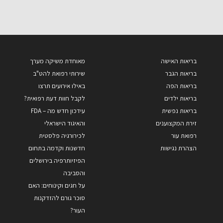
בריאות האישה
מאוחדת משיקה מערך
בריאות הגבר
שירותי רפואת להט"ב
בריאות הפה
באילו אירועים תרצו
בריאות ילדים
לקבל חוות דעת רפואית?
בריאות נפשית
עידכון חדש מה – FDA
זירת המקצוענים
והאיגוד הישראלי
רפואת עור
לכירורגיה פלסטית
הצהרת נגישות
חדשנות וקדמה בתחום
הפיזיותרפיה בירושלים
והסביבה
על חגים וקינוחים: האם
סוכר גורם להזדקנות
העור?