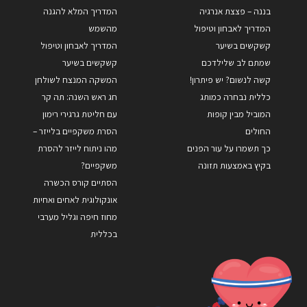
בננה – פצצת אנרגיה
המדריך המלא להגנה
המדריך לאבחון וטיפול
מהשמש
קשקשים בשיער
המדריך לאבחון וטיפול
שמתם לב שלילדכם
קשקשים בשיער
קשה לנשום? יש פיתרון!
המשקה המנצח לשולחן
כללית נבחרה כמותג
חג ראש השנה: תה קר
המוביל מבין קופות
עם חליטת גרגירי רימון
החולים
הסרת משקפיים בלייזר –
כך תשמרו על עור הפנים
מהו ניתוח לייזר להסרת
בקיץ באמצעות תזונה
משקפיים?
הסתיים קורס הכשרה
אונקולוגית לאחים ואחיות
מחוז חיפה וגליל מערבי
בכללית