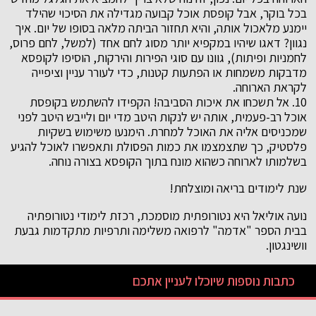
בכל בוקר, אבל קופסת אוכל קבועה מגדילה את הסיכוי שהילד
יימנע מלאכול אותה, והיא תחזור הביתה מלאה בסופו של יום. איך
נגוון? דאגו שיהיו במקפיא יותר מסוג לחם אחד (למשל, לחם פרוס,
לחמניות ופיתות), גוונו עם סוגי הפירות והירקות, הוסיפו לקופסא
מדבקות משמחות או הפתעות קטנות, כדי לעורר עניין וציפייה
לקראת הארוחה.
10. אל תשכחו את איכות הסביבה! הקפידו להשתמש בקופסת
אוכל רב-פעמית, אותה יש לנקות היטב מדי יום ולייבש היטב לפני
שמכניסים אליה את האוכל למחרת. הימנעו משימוש בשקיות
פלסטיק, כך שתצמצמו את כמות הפסולת ותאפשרו לאוכל להגיע
בשלמותו לארוחה כשהוא מונח בתוך הקופסא בצורה נוחה.
שנת לימודים בריאה ומוצלחת!
נועה אוליאל היא נטורופתית מוסמכת, רכזת לימודי נטורופתיה
בבית הספר "אדמה" לרפואה משלימה ותרפיות מתקדמות גבעת
וושינגטון.
כתבות נוספות שיוכלו לעניין אתכם