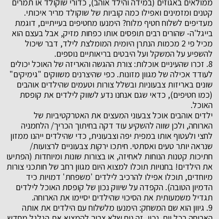
ממולאים באגוזים (במידה והילד אוהב), כדורי שוקולד או תמרים
קטנים ומזמינים ואפילו כמה קוביות של שוקולד מריר איכותי.
מעדיפים לשלוח חטיף מלוח? הימנעו מחטיפים בעייתיים, דוגמת
בייגל'ה- שהורים רבים תופסים אותו כפחות מזיק, אבל בעצם הוא
מכיל פי 2 מכמות הנתרן היומית המומלצת לילד, דבר שיכול
להשפיע על המשקל ועל היבטים בריאותיים נוספים.
8. זכרו שהעיניים אוכלות: צורת ההגשה והאריזה של האוכל יכולים
לעודד אכילה של מגוון מזונות. כפי שהיצרנים משווקים "גימיקים"
שונים באריזות צבעוניות ובשלל צורות וטעמים שהילדים אוהבים
(כמו חטיפים), כדאי שגם אנחנו נדע לשווק לילדים את קופסת
האוכל.
ילדים אוהבים אוכל צבעוני המעצים את האטרקטיביות של
הארוחה, ולכן שווה להשקיע עוד דקה בחיתוך הכריך/ הלחמניה
לחצי ולעטוף אותו במפית יפה וצבעונית, כדי שהילדים ייהנו ממזון
שנראה יותר טעים ואסתטי. חיתכו ירקות צבעוניים לרצועות/
חתיכות קטנות הנוחות לאחיזה, או בצורות שונות ומיוחדות (הפתיעו
את הילדים! בחנויות תוכלו למצוא היום מגוון רחב של חותכני צורות
מיוחדים, תוכלו אפילו להרכיב לילדים 'משפחת' דמויות כיד
הדמיון הטובה). הקפדה על שיווק נכון של קופסת האוכל לילדים
תגדיל משמעותית את הסיכוי שהילדים יסיימו את הארוחה.
9. גיוון הוא שם המשחק: הימנעו מלשלוח עם הילדים את אותה
הארוחה בכל יום. נכון, זה נוח שלא צריך להמציא את הגלגל מחדש