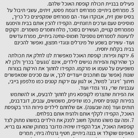
פעילים בבניית תכולת קופסת האוכל שלהם.
5. ממרחים ביתיים: ממרחים דוגמת פסטו, זיתים, עשבי תיבול על
בסיס שמן זית, אבוקדו ועוד- הם ממרחים שמקפיצים כל כריך,
מוסיפים טעם וערכים תזונתיים. הקפידו להכין אותם בבית והימנעו
מממרחים קנויים, העשירים בסוכר, מלח וחומרים משמרים. זקוקים
לרעיונות לממרחים נוספים? חומוס-טחינה ביתיים, ממרח עדשים
ועוד- עשירים בשפע של מינרלים ונוגדי חמצון, ואפשר להכינם
בבית בקלות יחסית.
6. ירקות ופירות: קופסת האוכל מאפשרת לנו לחלק את תכולתה
כך שהירקות והפירות נגישים לילדים, אינם 'נוגעים' בכריך ולכן לא
משפיעים על טעמו או מרקמו. הקפידו לחתוך את הירקות בצורות
שונות (אפשר עם חותכנים ייעודיים לכך, או עם סכינים שמאפשרים
חיתוך 'זיגזג' למשל, או לגוון עם ירקות קטנים כמו מלפפון בייבי,
עגבניות שרי, גזר גמדי ועוד.
את הפירות שתצרפו לקופסא ניתן לחתוך לרבעים, או להשתמש
בפירות קטנים יחסית, כמו שזיפים, משמשים, ענבים, דובדבנים,
תותים ועוד (מה שבעונה). אם שלחתם לילדים פירות הדר בקופסת
האוכל, הקפידו לקלף אותם ולהניח אותם בפלחים.
7. ומה עם משהו מתוק? חשוב לפנק את הילדים במשהו מתוק לצד
קופסאת האוכל, אבל הקפידו שיהיה מדובר במתוק שהוא גם בריא.
מאפינס שוקולד או בננה ביתיים, חטיף גרנולה ביתי, תמרים