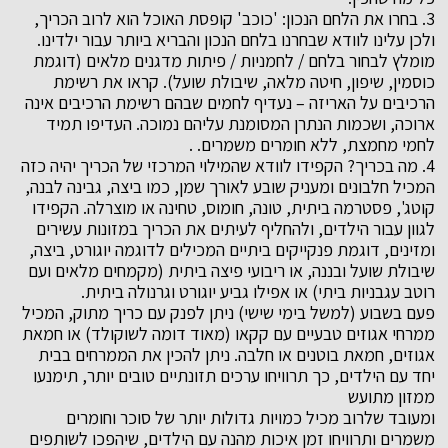
3. בחרו את הלחם הנכון: 'כוכב' קופסת האוכל הוא לרוב הכריך,
ולכן עלינו לוודא שבחרנו בלחם הנכון והבריא ביותר עבור ילדינו.
מומלץ לבחור בלחם / לחמניות / פיתות מדגנים מלאים (דוגמת
כוסמין, שיפון, חיטה מלאה, שיבולת שועל). קראו את רשימת
הרכיבים על האריזה – נעדיף לחמים שבהם רשימת הרכיבים אינה
ארוכה, ושכמות הנתרן המסומנת עליהם נמוכה. העדיפו תמיד
לחמי מחמצת, ללא חומרים משמרים. .
4. מה בכריך? הקפידו לוודא שהמילוי המרכזי של הכריך יהיה כזה
המכיל חלבונים ומעניק שובע לאורך שמן, כמו ביצה, גבינה לבנה,
קוטג', פסטרמה ביתית, טונה, חומוס, טחינה או מוצרלה. הקפידו
לגוון עבור הילדים, ולהחליף לעיתים את הכריך במזונות עשירים
ומזינים, דוגמת פנקייקים ביתיים המכילים לדוגמה יוגורט, ביצה,
שיבולת שועל ובננה, או ריבועי פיצה ביתית (מקמחים מלאים ועם
רוטב עגבניות ביתי) או אפילו גביע יוגורט וגרנולה ביתית.
פעם בשבוע (למשל בימי שישי) ניתן לפנק עם כריך מתוק, המכיל
ממרחי אגוזים טבעיים עם קקאו (מאוד דומה לשוקולד) או חמאת
אגוזים, חמאת בוטנים או חלבה. ניתן להכין את הממרחים בבית
יחד עם הילדים, כך תרוויחו ערכים תזונתיים טובים יותר, תימנעו
ממזון מתועש
ומעובד שלרוב מכיל כמויות גדולות יותר של סוכר וחומרים
משמרים ותרוויחו זמן איכות מהנה עם הילדים, שיהפכו לשותפים