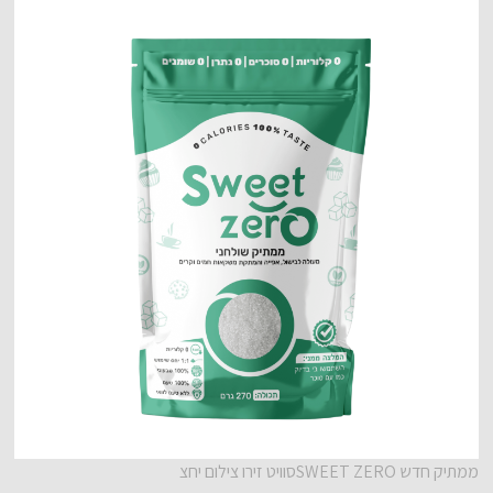
ממתיק חדש SWEET ZEROסוויט זירו צילום יחצ