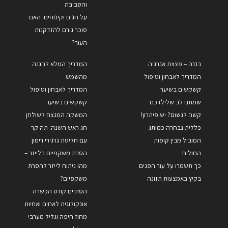
והסביבה
על חגים וקינוחים: האם
סוכר גורם להזדקנות
העור?
בננה – פצצת אנרגיה
המדריך המלא להגנה
המדריך לאבחון וטיפול
מהשמש
קשקשים בשיער
המדריך לאבחון וטיפול
שמתם לב שלילדכם
קשקשים בשיער
קשה לנשום? יש פיתרון!
המשקה המנצח לשולחן
כללית נבחרה כמותג
חג ראש השנה: תה קר
המוביל מבין קופות
עם חליטת גרגירי רימון
החולים
הסרת משקפיים בלייזר –
כך תשמרו על עור הפנים
מהו ניתוח לייזר להסרת
בקיץ באמצעות תזונה
משקפיים?
הסתיים קורס הכשרה
אונקולוגית לאחים ואחיות
מחוז חיפה וגליל מערבי