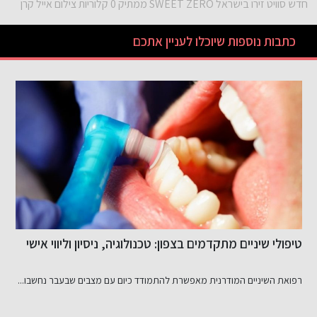
חדש סוויט זירו בישראל SWEET ZERO ממתיק 0 קלוריות צילום אייל קרן
כתבות נוספות שיוכלו לעניין אתכם
חיוך טבעי לא נולד במקרה: מה באמת עומד מאחורי ציפויי
ע
שיניים איכותיים
היכולת להגיע לתוצאה אופטימלית בעיצוב החיוך הטבעי, היא שילוב מדויק...
ע