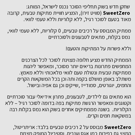
שחקן חדש בשוק תחליפי הסוכר נכנס לישראל, המותג:
SweetZero
(סוויט זירו), המציע חוויית מתיקות טבעית, קרובה
מאוד בטעם לסוכר רגיל, ללא קלוריות וללא טעמי לוואי.
ממתיק המבוסס על רכיבים טבעיים, 0 קלוריות, ללא טעמי לוואי,
נמס בקלות, מתאים לטבעונים ולסוכרתיים
וללא פשרות על המתיקות והטעם!
הממתיק החדש מציע חלופה מצוינת לסוכר לכל הצרכנים
המחפשים פתרונות בריאים יותר מסוכר, ומאפשר ליהנות
ממתיקות טבעית ונטולת טעם לוואי מלאכותי וללא מאמץ.
משתלב באופן מושלם בקפה ותה וכן בכל המשקאות הקרים
והחמים, יוגורטים, סמודייז ,שייקים וכן גם אפיה ובישול.
הוא מתאים גם לילדים, לטבעונים, פתרון אידיאלי עבור סוכרתיים
וקטוגנים ומאפשר הרגשת מתיקות בפה בדומה לסוכר רגיל – ללא
הקלוריות. בשונה מממתיקים אחרים בשוק הוא נמס בקלות רבה
במשקאות חמים וקרים.
SweetZero
מבוסס על 2 רכיבים טבעיים בלבד: אריתריטול,
המצוי גם בפירות כמו אגס וענבים, וסטיביול המופק מצמח