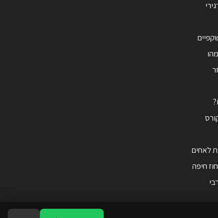
ירי
קפיים
מהו
זר
?
ורס
ית לאחים
חוז חיפה
בי