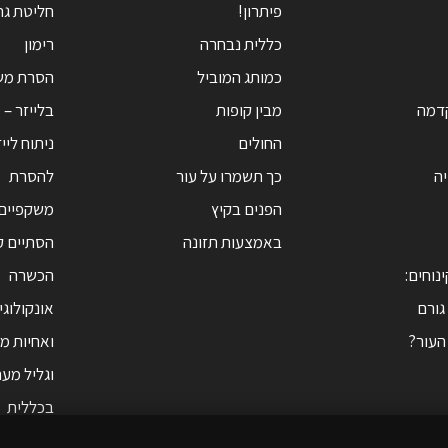
פיתרון!
חליטת גרג
כללית נבחרה
רימון
כמותג המוביל
הסרת מש
קדמה
מבין קופות
בלייזר – 
החולים
ניתוח ליי
יה
כך תשמרו על עור
להסרת
הפנים בקיץ
משקפיים
באמצעות תזונה
הסתיים ק
ינוחים:
הכשרה
גורם
אונקולוג
העור?
ואחיות מ
וגליל מער
בכללית