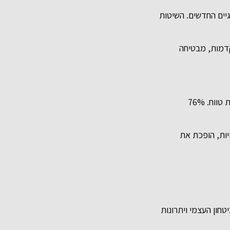
גיים החדשים. השיטות
קדמות, מבטיחה
מחקר שפורסם בחודש זה מראה כי השקעה בניתוח פלסטי איכותי מביאה תשואה כלכלית ארוכת טווח. 76%
יות, הופכת את
טחון העצמי ויתרונות