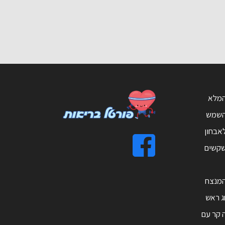
המלא
השמש
אבחון
שקשים
מנצח
ג ראש
 קר עם