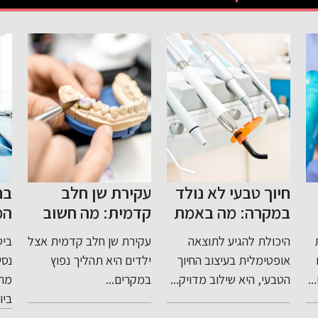
עקירת שן חלב
בחירת הביטוח
הב
קדמית: מה חשוב
המתאים לחיים
הה
י
לדעת?
שלכם
וה
עקירת שן חלב קדמית אצל
ביטוח נסיעות חו"ל ביטוח
מכו
גמ
ילדים היא תהליך נפוץ
נסיעות חו"ל הוא אחד
הרא
.
במקרים...
מהביטוחים החשובים
אד
ביותר...
התמ