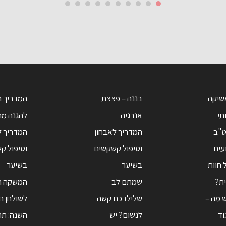
שיקה
בננה – פצצת
המדריך 
תי
אנרגיה
להגנה מ
ט"ב
המדריך לאבחון
המדריך ל
עים
וטיפול קשקשים
וטיפול ק
 חוות
בשיער
בשיער
ת?
שמתם לב
המשקה ה
ש מה –
שלילדכם קשה
לשולחן ח
גוד
לנשום? יש
השנה: תה