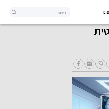
נים
ית