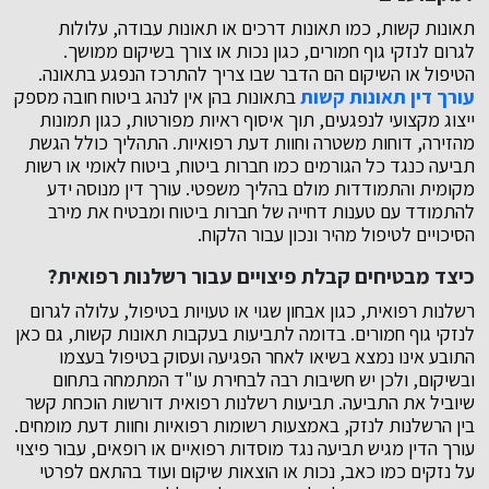
תאונות קשות, כמו תאונות דרכים או תאונות עבודה, עלולות
לגרום לנזקי גוף חמורים, כגון נכות או צורך בשיקום ממושך.
הטיפול או השיקום הם הדבר שבו צריך להתרכז הנפגע בתאונה.
עורך דין תאונות קשות
בתאונות בהן אין לנהג ביטוח חובה מספק
ייצוג מקצועי לנפגעים, תוך איסוף ראיות מפורטות, כגון תמונות
מהזירה, דוחות משטרה וחוות דעת רפואיות. התהליך כולל הגשת
תביעה כנגד כל הגורמים כמו חברות ביטוח, ביטוח לאומי או רשות
מקומית והתמודדות מולם בהליך משפטי. עורך דין מנוסה ידע
להתמודד עם טענות דחייה של חברות ביטוח ומבטיח את מירב
הסיכויים לטיפול מהיר ונכון עבור הלקוח.
כיצד מבטיחים קבלת פיצויים עבור רשלנות רפואית?
רשלנות רפואית, כגון אבחון שגוי או טעויות בטיפול, עלולה לגרום
לנזקי גוף חמורים. בדומה לתביעות בעקבות תאונות קשות, גם כאן
התובע אינו נמצא בשיאו לאחר הפגיעה ועסוק בטיפול בעצמו
ובשיקום, ולכן יש חשיבות רבה לבחירת עו"ד המתמחה בתחום
שיוביל את התביעה. תביעות רשלנות רפואית דורשות הוכחת קשר
בין הרשלנות לנזק, באמצעות רשומות רפואיות וחוות דעת מומחים.
עורך הדין מגיש תביעה נגד מוסדות רפואיים או רופאים, עבור פיצוי
על נזקים כמו כאב, נכות או הוצאות שיקום ועוד בהתאם לפרטי