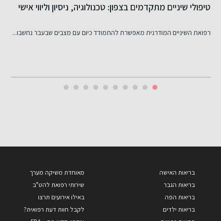
חיוך טבעי לא נולד במקרה: מה באמת עומד מאחורי ציפויי
ע
שיניים איכותיים
היכולת להגיע לתוצאה אופטימלית בעיצוב החיוך הטבעי, היא שילוב מדויק...
ע
בריאות האישה
מאוחדת משיקה מערך
בריאות הגבר
שירותי רפואת להט"ב
בריאות הפה
באילו אירועים תרצו
בריאות ילדים
לקבל חוות דעת רפואית?