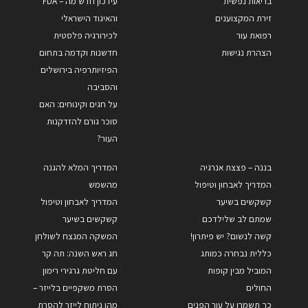
בריאות נפשית
עידכון חדש מה – FDA
זירת המקצוענים
והאיגוד הישראלי
רפואת עור
לכירורגיה פלסטית
הצהרת נגישות
חדשנות וקדמה בתחום
הפיזיותרפיה בירושלים
והסביבה
על חגים וקינוחים: האם
סוכר גורם להזדקנות
העור?
בננה – פצצת אנרגיה
המדריך המלא להגנה
המדריך לאבחון וטיפול
מהשמש
קשקשים בשיער
המדריך לאבחון וטיפול
שמתם לב שלילדכם
קשקשים בשיער
קשה לנשום? יש פיתרון!
המשקה המנצח לשולחן
כללית נבחרה כמותג
חג ראש השנה: תה קר
המוביל מבין קופות
עם חליטת גרגירי רימון
החולים
הסרת משקפיים בלייזר –
כך תשמרו על עור הפנים
מהו ניתוח לייזר להסרת