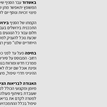
באשדוד
עבר הסניף שיפו
המשופץ יתאפשר מתן שיר
מיצוי זכויות ונוסף יום 
הקמתו של הסניף
בירוש
התככנית בירושלים בעב
חלום עבור כל הנוגעים בד
שכעת נוכל להעניק למטו
הייחודיים שלנו" מציין רב
בחיפה
פעל עד לפני כמ
רחוב- המבוסס על סיורים
ופינת אוכל שם יוכלו ל
ההיגייני חדרי טיפול, מיצו
האגודה לבריאות הצי
מיומן ומקצועי הכולל ל
שעובדת בשיתוף פעולה מ
למטרה לקדם את בריאות 
טיפול בכלל ההתמכרויות