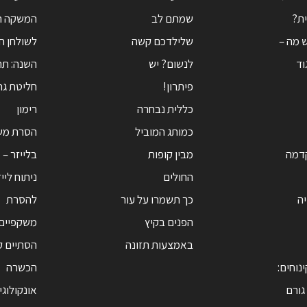
ת?
שמתם לב
המשקה ה
ש מה –
שלילדכם קשה
לשולחן ח
גוד
לנשום? יש
השנה: תה
פיתרון!
חליטת גרג
כללית נבחרה
רימון
כמותג המוביל
הסרת מש
קדמה
מבין קופות
בלייזר – 
החולים
ניתוח ליי
יה
כך תשמרו על עור
להסרת
הפנים בקיץ
משקפיים
באמצעות תזונה
הסתיים ק
ינוחים:
הכשרה
גורם
אונקולוג