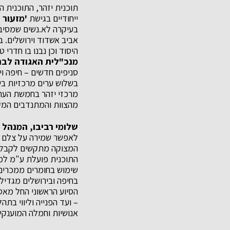
תוכנית יזהר, התוכנית 
ייחודיים בגישת
'מזעור 
אביב אשדוד וירושלים. 
היסוד וכן נבנו בו חדרי 
מנכ"לית האגודה לבר
בשלוש ערים מרכזיות בי
מרכזי יזהר בחמשת הערי
מהצוות והמתנדבים המקב
שלומי רביבו, המנהל 
לאפשר שמירה על צלם אנ
המצוקה מתקשים לקבל אפ
התוכנית פועלת ע"מ למז
בחיפה ובירושלים מגדיל
הסיוע הראשוני החל מאספ
– ועד הפנייה וליווי בת
אנושיות וחמלה המוענקים