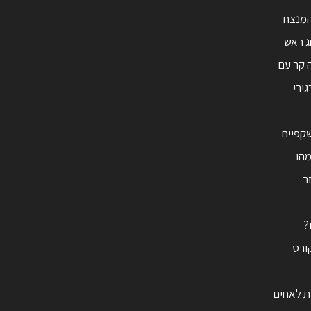
מנצח
ג ראש
 קר עם
ירי
קפיים
מהו
זר
?
ורס
ית לאחים