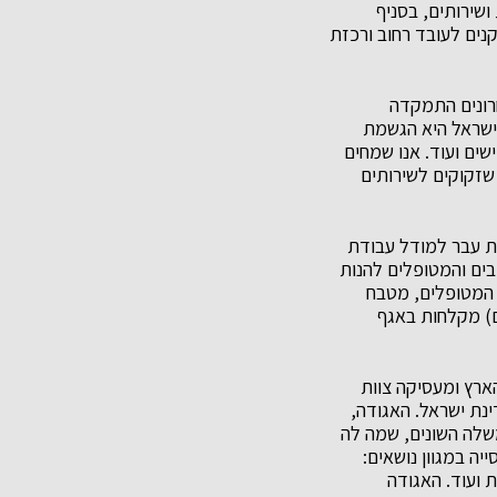
ושירותים, בסניף
נים לעובד רחוב ורכזת
אחרונים התמקדה
ישראל היא הגשמת
ישים ועוד. אנו שמחים
שזקוקים לשירותים
ות עבר למודל עבודת
דבים והמטופלים להנות
רכזי אליו מגיעים המטופלים, מטבח
ים) מקלחות באגף
ת בכ- 45 סניפים ברחבי הארץ ומעסיקה צוות
ינת ישראל. האגודה,
שלה השונים, שמה לה
ה במגוון נושאים:
 ועוד. האגודה