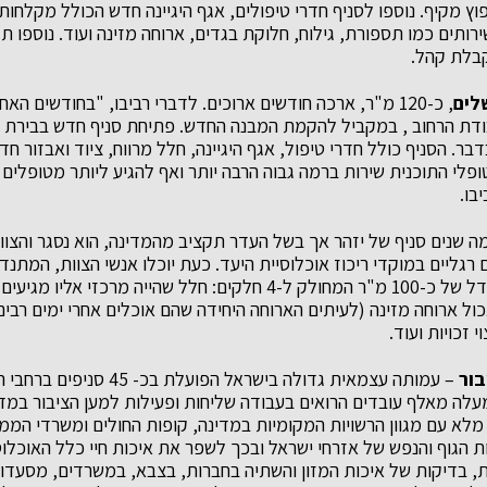
ץ מקיף. נוספו לסניף חדרי טיפולים, אגף היגיינה חדש הכולל מקלחות 
ותים כמו תספורת, גילוח, חלוקת בגדים, ארוחה מזינה ועוד. נוספו תק
לקבלת קהל.
לים
, כ-120 מ"ר, ארכה חודשים ארוכים. לדברי רביבו, "בחודשים ה
ודת הרחוב , במקביל להקמת המבנה החדש. פתיחת סניף חדש בבירת 
בר. הסניף כולל חדרי טיפול, אגף היגיינה, חלל מרווח, ציוד ואבזור חד
פלי התוכנית שירות ברמה גבוה הרבה יותר ואף להגיע ליותר מטופלים 
יבו.
ה שנים סניף של יזהר אך בשל העדר תקציב מהמדינה, הוא נסגר והצו
 רגליים במוקדי ריכוז אוכלוסיית היעד. כעת יוכלו אנשי הצוות, המתנ
ממרכז חדש ומורווח בגודל של כ-100 מ"ר המחולק ל-4 חלקים: חלל שהייה מ
אכול ארוחה מזינה (לעיתים הארוחה היחידה שהם אוכלים אחרי ימים רב
י זכויות ועוד.
בור
– עמותה עצמאית גדולה בישראל הפועל
מעלה מאלף עובדים הרואים בעבודה שליחות ופעילות למען הציבור במד
לא עם מגוון הרשויות המקומיות במדינה, קופות החולים ומשרדי הממ
הגוף והנפש של אזרחי ישראל ובכך לשפר את איכות חיי כלל האוכלוסיי
, בדיקות של איכות המזון והשתיה בחברות, בצבא, במשרדים, מסעדות