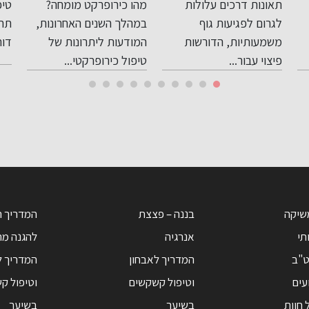
מהו כירופרקט מומחה?
טיפול בדיכאון עמוק הוא
גמי
והשרירים
להתמודדות
במהלך השנים האחרונות,
תהליך חשוב ומורכב, אשר
תהל
המודעות ליתרונות של
דורש הבנה...
קשי
טיפול כירופרקטי...
משמ
שיקה
בננה – פצצת
המדריך 
תי
אנרגיה
להגנה מ
ט"ב
המדריך לאבחון
המדריך ל
עים
וטיפול קשקשים
וטיפול ק
 חוות
בשיער
בשיער