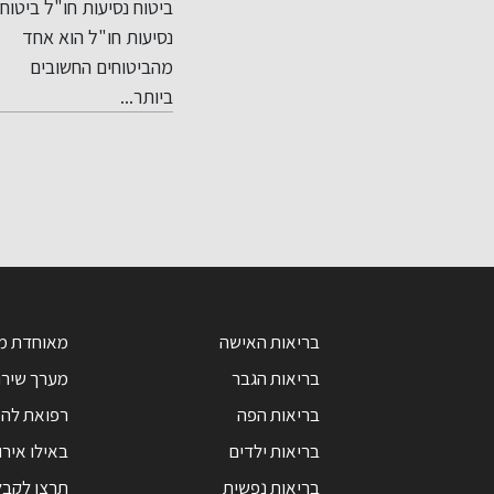
רפאת
ביטוח נסיעות חו"ל ביטוח
תאונות דרכים עלולות
יך
טיפול
נסיעות חו"ל הוא אחד
לגרום לפגיעות גוף
מת אישית
מהביטוחים החשובים
משמעותיות, הדורשות
ביותר...
פיצוי עבור...
בריאות האישה
מאוחדת מ
בריאות הגבר
מערך שירו
בריאות הפה
רפואת לה
בריאות ילדים
באילו אירו
בריאות נפשית
תרצו לקבל