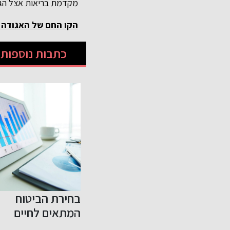
מקדמת בריאות אצל הגיל
הקו החם של האגודה לב
כתבות נוספות ש
: מרכז
בחירת הביטוח
הגשת תביעה לאח
לית
המתאים לחיים
תאונה: ממה
 את
שלכם
מתחילים?