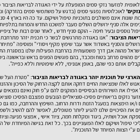
הלאומית למזעור נזקי סמים המופעלת על ידי האגודה לבריאות הציבור 
נזקים
'
לאוכלוסיות נפגעי סמים (בדגש על משתמשי סמים בהזרקה) ונפג
בעיקרה לא.נשים
בימים אלה סניף ירושלים השלים מעבר למשכנו החדש והמרווח בתלפיות,
טיפול נוספים ובעיר חיפה – הוקם סניף חדש , לאחר שנים רבות של ציפייה
יאות הציבור
שראל מהווה אבן דרך משמעותית בהרחבת הפעילות שלנו במסגרת התכני
ם מהווים מרחב בטוח ומכבד, בהם פוגשים הפונים בראש ובראשונה ביח
לים אותם כפי שהם, באופן אנונימי, ללא שיפוטיות וללא כפייה".
הארצי של תוכנית יזהר באגודה לבריאות הציבור
: "מטרת העל של
וש לאלו שמציאות החיים דחקה אותם לקצה הרחוק של הסיכון וההזנח
ילו את השירותים הבסיסיים המוקנים להם ע"פ חוק ואינם נמצאים על
ער נזקים בריאותיים פסיכו-סוציאליים הנובעים ממצבם הפסיכו סוצי
ים את הסיכויים שלנו להגיע ליותר מטופלים, לאפשר להם להשיב ולש
קת אוכל ושתיה, ביגוד ומקלחת חמה, ציוד אישי , אמצעי מניעה וציוד
הליכי טיפול ושיקום לאלו המעוניינים בכך. כל זאת בגישה המיוחדת של ה
 ע"י הצוות המיוחד של התוכנית".