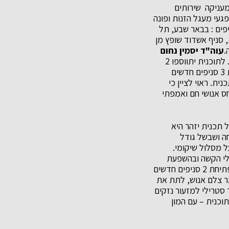
מעניקה שירותים
עי מעגל הזנות ופונה
 שמסיבות שונות אינם משולבים בתוכניות טיפול ושיקום. עד כה היו בארץ 4 סניפים : בבאר שבע, תל
 סניף אשדוד שופץ מן
.
עוה"ד יסמין נחום
: "אנו באגודה מתרגשים לבשר כי תכנית יזהר מתרחבת. לתוכנית יתווספו 2
סניפים חדשים – חיפה וירושלים והסניף באשדוד אשר עבר שיפוץ מקיף ויסודי" ומוסיפה "פתיחת 3 סניפים חדשים
ת. ראוי לציין כי
ס אנושי חם ואמפתי
 תכנית יזהר היא
ה ושבשל גודל
 מסלול שיקומי.
אלי הקשה ובהשפעת
שימוש בחומרים ממכרים ו/או הימצאות במעגל הזנות ודרות הרחוב. השיפוץ וההרחבה, כמו גם פתיחת 2 סניפים חדשים
מר צלם אנוש, לתת את
 סטרילי למזעור נזקים
תוכנית – עם המון