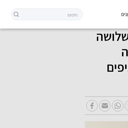
נים
שלושה
ה
פים